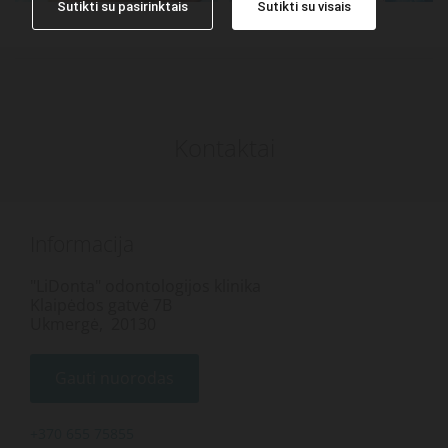
Sutikti su pasirinktais
Sutikti su visais
Kontaktai
Informacija
"LiDonta" odontologijos klinika
Klaipėdos gatvė 7B
Ukmergė, 20130
Gauti nuorodas
+370 655 75855