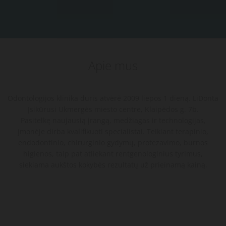
Apie mus
Odontologijos klinika duris atvėrė 2009 liepos 1 dieną. LiDonta
Įsikūrusi Ukmergės miesto centre, Klaipėdos g. 7b.
Pasitelkę naujausią įrangą, medžiagas ir technologijas,
įmonėje dirba kvalifikuoti specialistai. Teikiant terapinio,
endodontinio, chirurginio gydymų, protezavimo, burnos
higienos, taip pat atliekant rentgenologinius tyrimus,
siekiama aukštos kokybės rezultatų už prieinamą kainą.